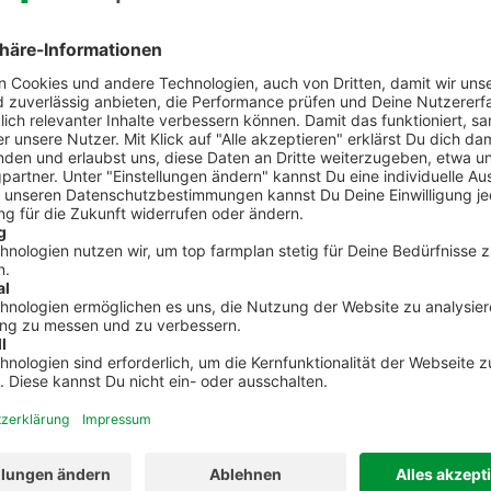
mmt auf Betriebe zu?
treu Münster
o
s
nlos anmelden
brufen