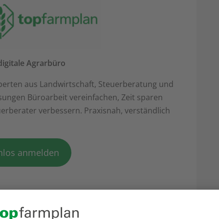
igitale Agrarbüro
perten aus Landwirtschaft, Steuerberatung und
Lösungen Büroarbeit vereinfachen, Zeit sparen
rberater verbessern. Praxisnah, verständlich
nlos anmelden
– Chancen & neue Vorgaben