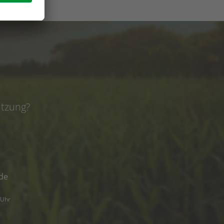
e
ützung?
de
 Uhr