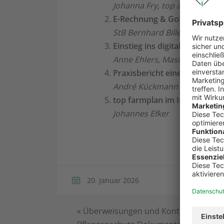
Johanna Fry, top agrar
E-Rechnung & GoBD – was ko
StB Bernhard Billermann, we
Einstieg ins digitale Agrarbür
Anne Ehlers, Maschinenring
Praxisbericht eines Landwirt
André Kückmann
top farmplan im Interview
Johannes Efker
Koste
20. Januar 2026
«
Überweisungen und Kontoumsätze a