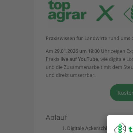
Praxiswissen für Landwirte rund ums d
Am
29.01.2026 um 19:00 Uhr
zeigen Ex
Praxis
live auf YouTube
, wie digitale 
und die Zusammenarbeit mit dem Steue
und direkt umsetzbar.
Koste
Ablauf
Digitale Ackerschlagkartei 