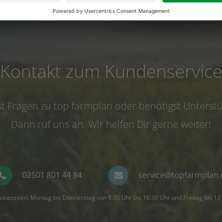
: Neue Regelungen und digitale
Kontakt zum Kundenservic
t Fragen zu top farmplan oder benötigst Unterst
Dann ruf uns an. Wir helfen Dir gerne weiter!
02501 801 44 84
service@topfarmplan.
vicezeiten: Montag bis Donnerstag von 8:30 Uhr bis 16:30 Uhr und Freitag bis 13