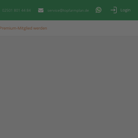
Login
02501 801 44 84
service@topfarmplan.de
Premium-Mitglied werden