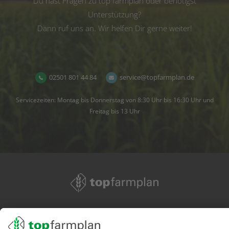
Du hast Fragen zu top farmplan oder benötigst
Unterstützung?
Dann ruf uns an. Wir helfen Dir gerne weiter!
02501 801 44 84
service@topfarmplan.de
Servicezeiten: Montag bis Donnerstag von 8:30 Uhr bis 16:30 Uhr und
Freitag bis 13 Uhr
02501 801 44 84
service@topfarmplan.de