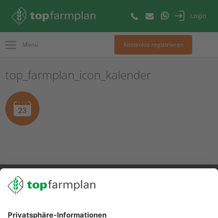
Login
Menü
Kostenlos registrieren
top_farmplan_icon_kalender