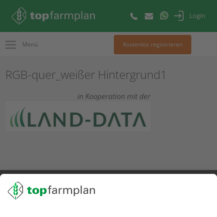
Login
Menü
Kostenlos registrieren
RGB-quer_weißer Hintergrund1