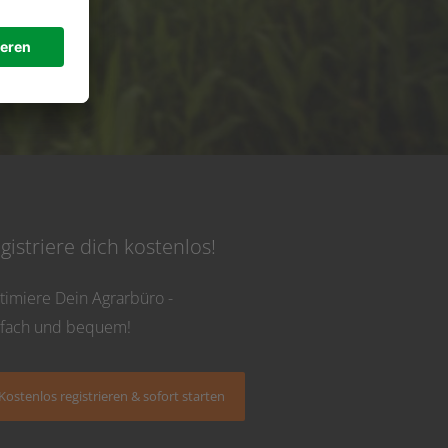
de
 Uhr
gistriere dich kostenlos!
timiere Dein Agrarbüro -
nfach und bequem!
Kostenlos registrieren & sofort starten