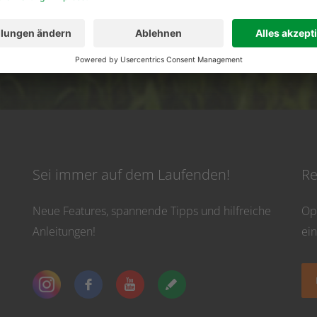
02501 801 44 84
service@topfarmplan.
vicezeiten: Montag bis Donnerstag von 8:30 Uhr bis 16:30 Uhr und Freitag bis 13
Sei immer auf dem Laufenden!
Re
Neue Features, spannende Tipps und hilfreiche
Op
Anleitungen!
ei