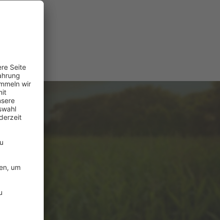
e
ützung?