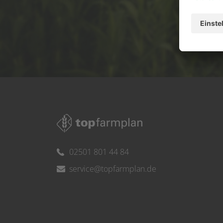
Ser
02501 801 44 84
service@topfarmplan.de