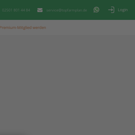
Login
02501 801 44 84
service@topfarmplan.de
Premium-Mitglied werden