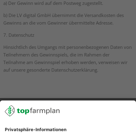
a) Der Gewinn wird auf dem Postweg zugestellt.
b) Die LV digital GmbH übernimmt die Versandkosten des
Gewinns an die vom Gewinner übermittelte Adresse.
7. Datenschutz
Hinsichtlich des Umgangs mit personenbezogenen Daten von
Teilnehmern des Gewinnspiels, die im Rahmen der
Teilnahme am Gewinnspiel erhoben werden, verweisen wir
auf unsere gesonderte Datenschutzerklärung.
02501 801 44 84