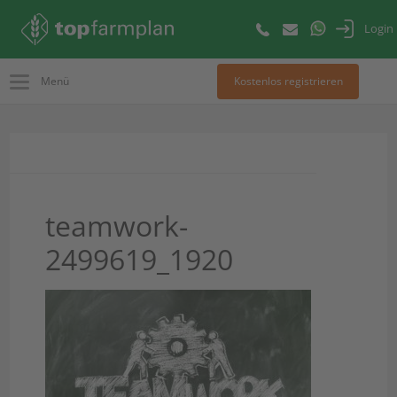
Login
Menü
Kostenlos registrieren
teamwork-
2499619_1920