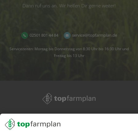
Dann ruf uns an. Wir helfen Dir gerne weiter!
02501 801 44 84
service@topfarmplan.de
Servicezeiten: Montag bis Donnerstag von 8:30 Uhr bis 16:30 Uhr und
Freitag bis 13 Uhr
02501 801 44 84
service@topfarmplan.de