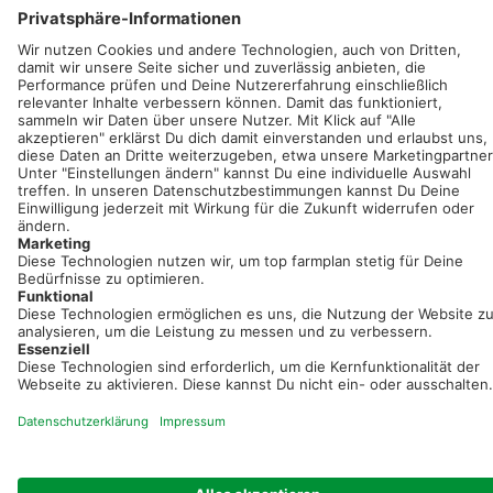
Sei immer auf dem Laufenden!
Neue Features, spannende Tipps und hilfreiche Anleitungen!
Registriere dich kostenlos!
Optimiere Dein Agrarbüro -
einfach und bequem!
Kostenlos registrieren & sofort starten
Startseite
Impressum
Kontakt & Hilfe
AGB