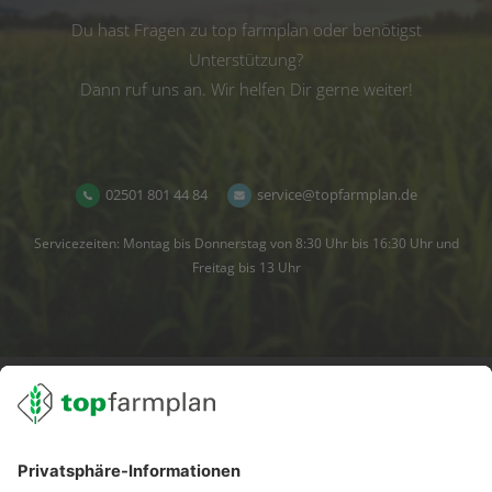
Du hast Fragen zu top farmplan oder benötigst
Unterstützung?
Dann ruf uns an. Wir helfen Dir gerne weiter!
02501 801 44 84
service@topfarmplan.de
Servicezeiten: Montag bis Donnerstag von 8:30 Uhr bis 16:30 Uhr und
Freitag bis 13 Uhr
02501 801 44 84