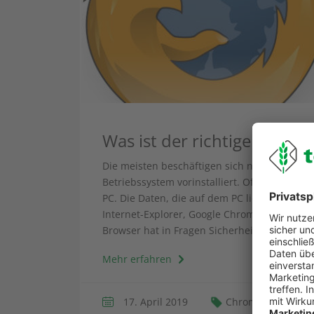
Was ist der richtige Brows
Die meisten beschäftigen sich nicht mit die
Betriebssystem vorinstalliert. Oft ist das Be
PC. Die Daten, die auf dem PC liegen meist
Internet-Explorer, Google Chrome, Mozilla F
Browser hat in Fragen Sicherheit die Nase v
Mehr erfahren
17. April 2019
Chrome
Firef