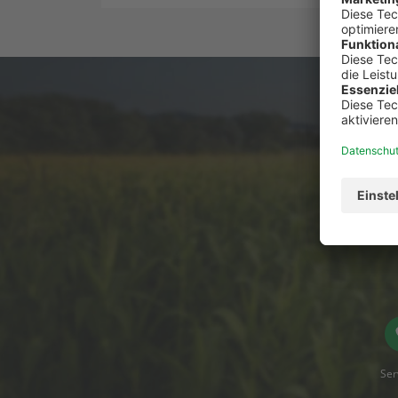
Du has
Ser