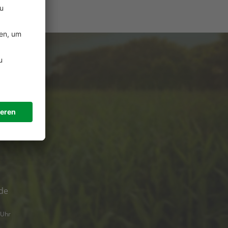
e
ützung?
de
 Uhr