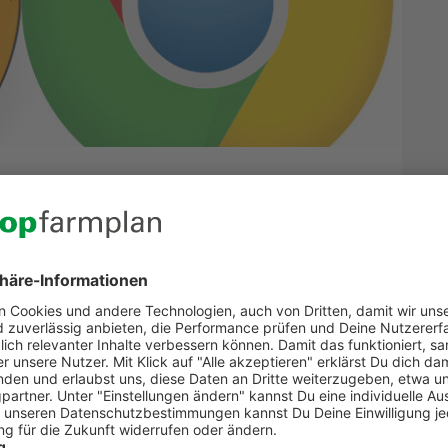
er…
ser Frage, ist doch schon ein Webbrowser mit dem
triebssystem jedoch so alt wie der vor Jahren gekaufte
ens Betriebsbezogen und sensibel zu behandeln.
irefox sind wohl die bekanntesten. Doch welcher
orn?
ox