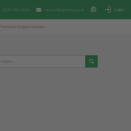
Login
02501 801 44 84
service@topfarmplan.de
Premium-Mitglied werden