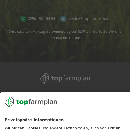
02501 801 44 84
service@topfarmplan.de
Servicezeiten: Montag bis Donnerstag von 8:30 Uhr bis 16:30 Uhr und
Freitag bis 13 Uhr
02501 801 44 84
service@topfarmplan.de
Sei immer auf dem Laufenden!