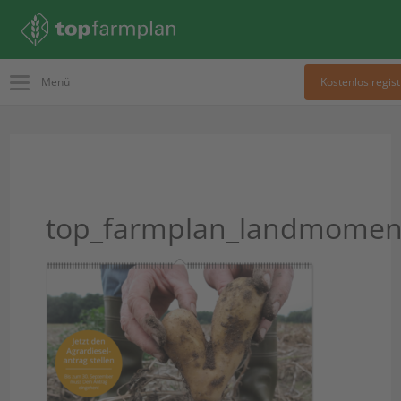
Menü
Kostenlos regist
top_farmplan_landmomen