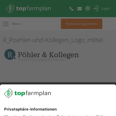
Login
Menü
Kostenlos registrieren
R_Poehler-und-Kollegen_Logo_mittel
02501 801 44 84