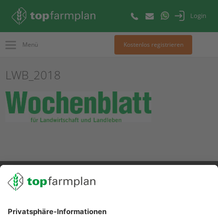
Login
Menü
Kostenlos registrieren
LWB_2018
02501 801 44 84