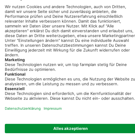
Sei immer auf dem Laufenden!
Neue Features, spannende Tipps und hilfreiche Anleitungen!
Registriere dich kostenlos!
Optimiere Dein Agrarbüro -
einfach und bequem!
Kostenlos registrieren & sofort starten
Startseite
Impressum
Kontakt & Hilfe
AGB