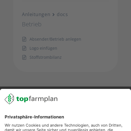
Anleitungen
docs
Betrieb
Absender/Betrieb anlegen
Logo einfügen
Stoffstrombilanz
02501 801 44 84
service@topfarmplan.de