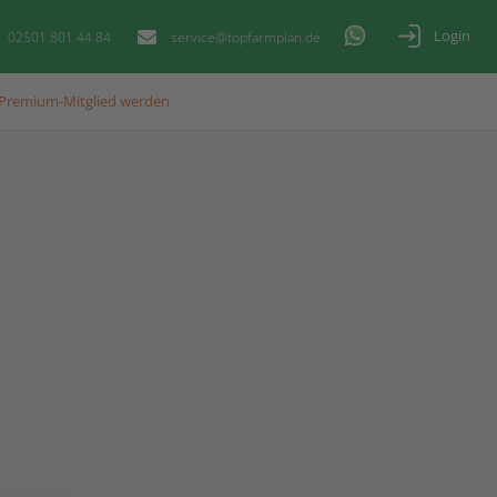
Login
02501 801 44 84
service@topfarmplan.de
Premium-Mitglied werden