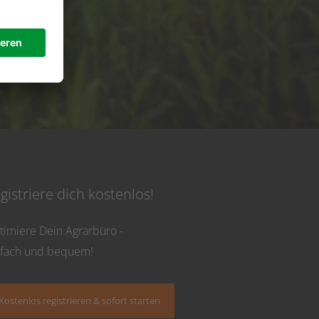
de
 Uhr
gistriere dich kostenlos!
timiere Dein Agrarbüro -
nfach und bequem!
Kostenlos registrieren & sofort starten