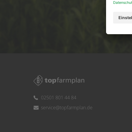
Ser
02501 801 44 84
service@topfarmplan.de