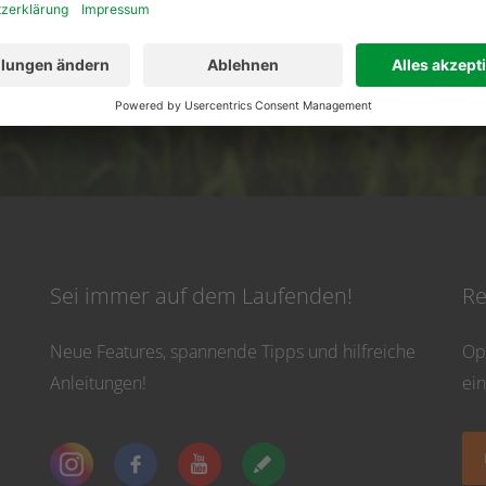
02501 801 44 84
service@topfarmplan.
vicezeiten: Montag bis Donnerstag von 8:30 Uhr bis 16:30 Uhr und Freitag bis 13
Sei immer auf dem Laufenden!
Re
Neue Features, spannende Tipps und hilfreiche
Op
Anleitungen!
ei