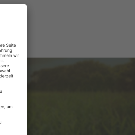
e
ützung?