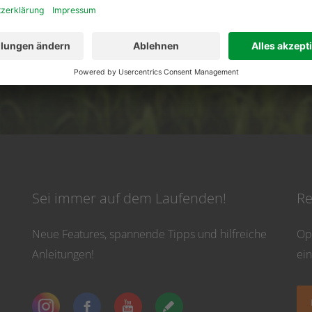
02501 801 44 84
service@topfarmplan.
vicezeiten: Montag bis Donnerstag von 8:30 Uhr bis 16:30 Uhr und Freitag bis 13
Sei immer auf dem Laufenden!
Re
Neue Features, spannende Tipps und hilfreiche
Op
Anleitungen!
ei