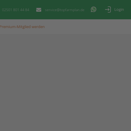
Login
02501 801 44 84
service@topfarmplan.de
Premium-Mitglied werden