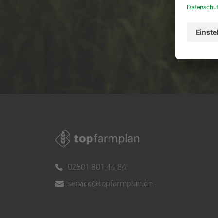
Ser
02501 801 44 84
service@topfarmplan.de