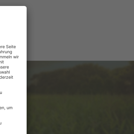
e
ützung?