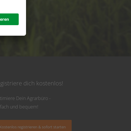
de
 Uhr
gistriere dich kostenlos!
timiere Dein Agrarbüro -
nfach und bequem!
Kostenlos registrieren & sofort starten