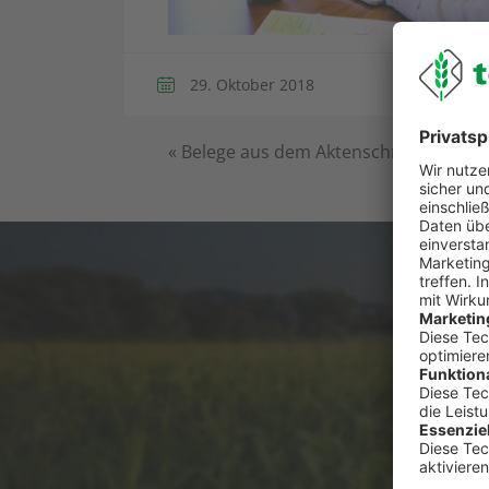
29. Oktober 2018
«
Belege aus dem Aktenschrank zu DA
Du has