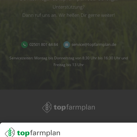
Unterstützung?
Dann ruf uns an. Wir helfen Dir gerne weiter!
02501 801 44 84
service@topfarmplan.de
Servicezeiten: Montag bis Donnerstag von 8:30 Uhr bis 16:30 Uhr und
Freitag bis 13 Uhr
02501 801 44 84
service@topfarmplan.de