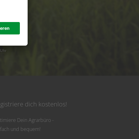
de
 Uhr
gistriere dich kostenlos!
timiere Dein Agrarbüro -
nfach und bequem!