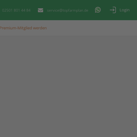
Login
02501 801 44 84
service@topfarmplan.de
Premium-Mitglied werden