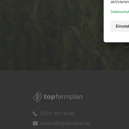
Ser
02501 801 44 84
service@topfarmplan.de