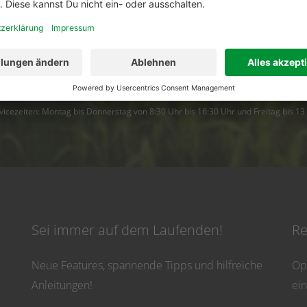
Dann ruf uns an. Wir helfen Dir gerne weiter!
02501 801 44 84
service@topfarmplan.
vicezeiten: Montag bis Donnerstag von 8:30 Uhr bis 16:30 Uhr und Freitag bis 13
Sei immer auf dem Laufenden!
Re
Neue Features, spannende Tipps und hilfreiche
Op
Anleitungen!
ei