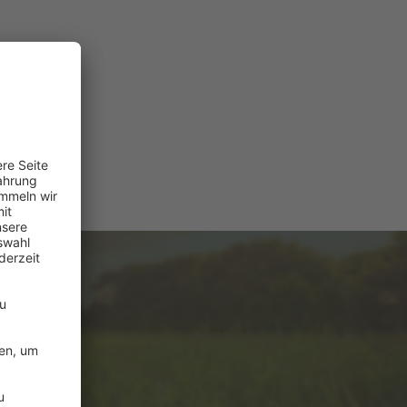
e
ützung?