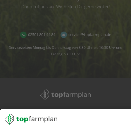
Dann ruf uns an. Wir helfen Dir gerne weiter!
02501 801 44 84
service@topfarmplan.de
Servicezeiten: Montag bis Donnerstag von 8:30 Uhr bis 16:30 Uhr und
Freitag bis 13 Uhr
02501 801 44 84
service@topfarmplan.de