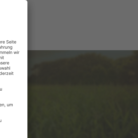
e
ützung?