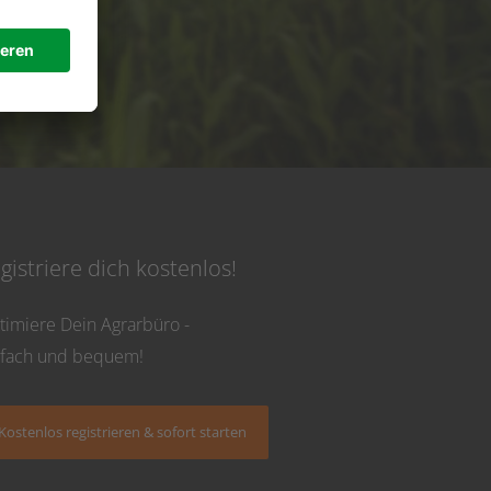
de
 Uhr
gistriere dich kostenlos!
timiere Dein Agrarbüro -
nfach und bequem!
Kostenlos registrieren & sofort starten