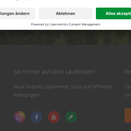
02501 801 44 84
service@topfarmplan.
vicezeiten: Montag bis Donnerstag von 8:30 Uhr bis 16:30 Uhr und Freitag bis 13
Sei immer auf dem Laufenden!
Re
Neue Features, spannende Tipps und hilfreiche
Op
Anleitungen!
ei