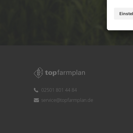
Ser
02501 801 44 84
service@topfarmplan.de