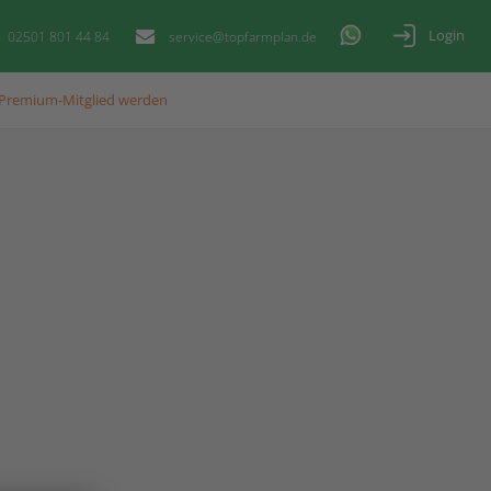
Login
02501 801 44 84
service@topfarmplan.de
Premium-Mitglied werden