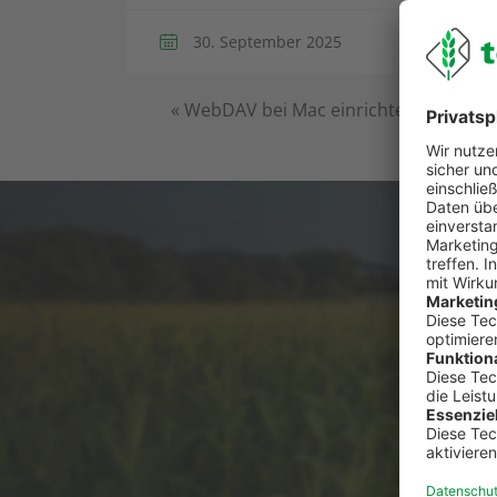
30. September 2025
«
WebDAV bei Mac einrichten
Du has