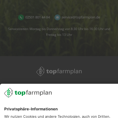
02501 801 44 84
service@topfarmplan.de
Servicezeiten: Montag bis Donnerstag von 8:30 Uhr bis 16:30 Uhr und
Freitag bis 13 Uhr
02501 801 44 84
service@topfarmplan.de
Sei immer auf dem Laufenden!