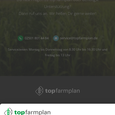
Unterstützung?
Dann ruf uns an. Wir helfen Dir gerne weiter!
02501 801 44 84
service@topfarmplan.de
Servicezeiten: Montag bis Donnerstag von 8:30 Uhr bis 16:30 Uhr und
Freitag bis 13 Uhr
02501 801 44 84
service@topfarmplan.de