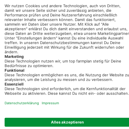
Sei immer auf dem Laufenden!
Neue Features, spannende Tipps und hilfreiche Anleitungen!
Registriere dich kostenlos!
Optimiere Dein Agrarbüro -
einfach und bequem!
Kostenlos registrieren & sofort starten
Startseite
Impressum
Kontakt & Hilfe
AGB
Auftragsverarbeitung