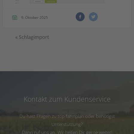
9. Oktober 2025
«
Schlagimport
Kontakt zum Kundenservice
Du hast Fragen zu top farmplan oder benötigst
Unterstützung?
Dann ruf uns an. Wir helfen Dir gerne weiter!