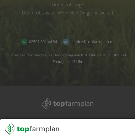
Unterstützung?
Dann ruf uns an. Wir helfen Dir gerne weiter!
02501 801 44 84
service@topfarmplan.de
Servicezeiten: Montag bis Donnerstag von 8:30 Uhr bis 16:30 Uhr und
Freitag bis 13 Uhr
02501 801 44 84
service@topfarmplan.de