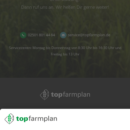
Dann ruf uns an. Wir helfen Dir gerne weiter!
02501 801 44 84
service@topfarmplan.de
Servicezeiten: Montag bis Donnerstag von 8:30 Uhr bis 16:30 Uhr und
Freitag bis 13 Uhr
02501 801 44 84
service@topfarmplan.de