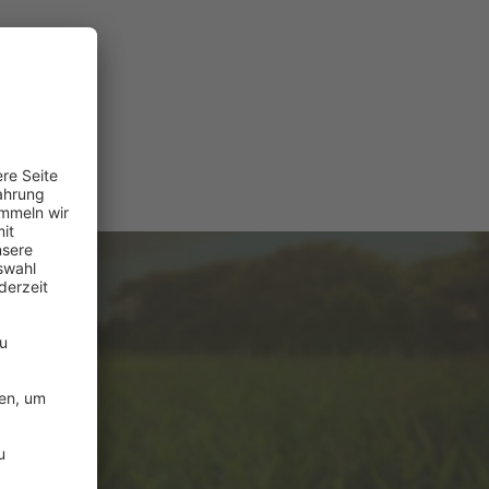
e
ützung?