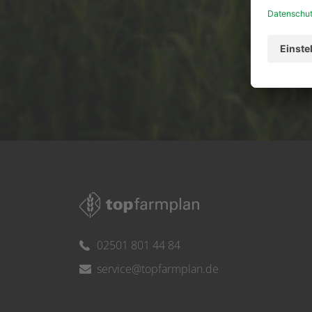
Ser
02501 801 44 84
service@topfarmplan.de