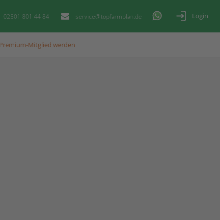
Login
02501 801 44 84
service@topfarmplan.de
Premium-Mitglied werden