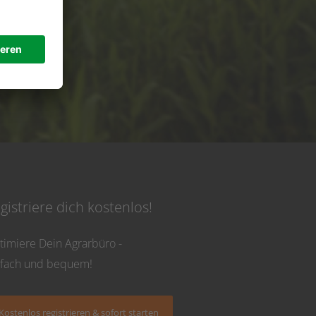
de
 Uhr
gistriere dich kostenlos!
timiere Dein Agrarbüro -
nfach und bequem!
Kostenlos registrieren & sofort starten