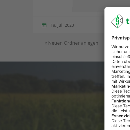
18. Juli 2023
«
Neuen Ordner anlegen
Du has