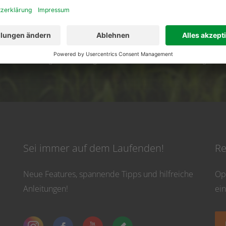
02501 801 44 84
service@topfarmplan.
vicezeiten: Montag bis Donnerstag von 8:30 Uhr bis 16:30 Uhr und Freitag bis 13
Sei immer auf dem Laufenden!
Re
Neue Features, spannende Tipps und hilfreiche
Op
Anleitungen!
ei