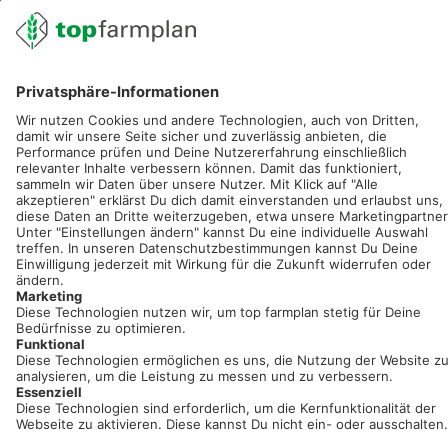
02501 801 44 84
service@topfarmplan.de
Sei immer auf dem Laufenden!
Neue Features, spannende Tipps und hilfreiche Anleitungen!
Registriere dich kostenlos!
Optimiere Dein Agrarbüro -
einfach und bequem!
Kostenlos registrieren & sofort starten