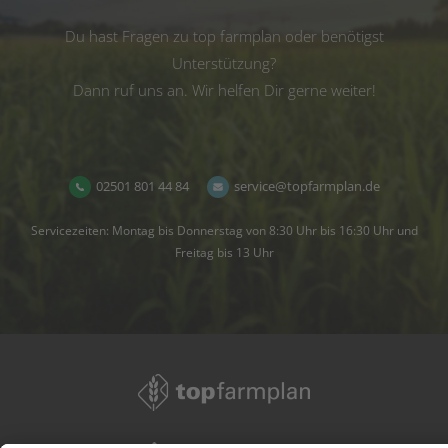
Du hast Fragen zu top farmplan oder benötigst
Unterstützung?
Dann ruf uns an. Wir helfen Dir gerne weiter!
02501 801 44 84
service@topfarmplan.de
Servicezeiten: Montag bis Donnerstag von 8:30 Uhr bis 16:30 Uhr und
Freitag bis 13 Uhr