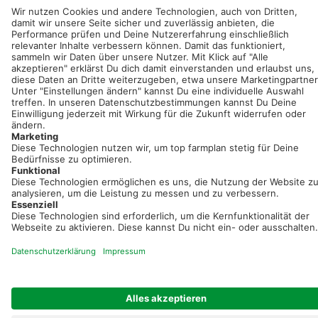
Neue Features, spannende Tipps und hilfreiche Anleitungen!
Registriere dich kostenlos!
Optimiere Dein Agrarbüro -
einfach und bequem!
Kostenlos registrieren & sofort starten
Startseite
Impressum
Kontakt & Hilfe
AGB
Auftragsverarbeitung