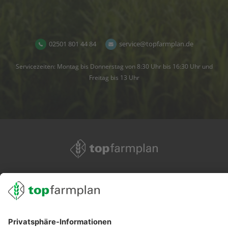
02501 801 44 84
service@topfarmplan.de
Servicezeiten: Montag bis Donnerstag von 8:30 Uhr bis 16:30 Uhr und
Freitag bis 13 Uhr
02501 801 44 84
service@topfarmplan.de
Sei immer auf dem Laufenden!