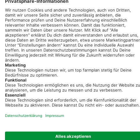
Sei immer auf dem Laufenden!
Neue Features, spannende Tipps und hilfreiche Anleitungen!
Registriere dich kostenlos!
Optimiere Dein Agrarbüro -
einfach und bequem!
Kostenlos registrieren & sofort starten
Startseite
Impressum
Kontakt & Hilfe
AGB