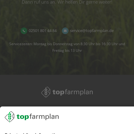
Dann ruf uns an. Wir helfen Dir gerne weiter!
02501 801 44 84
service@topfarmplan.de
Servicezeiten: Montag bis Donnerstag von 8:30 Uhr bis 16:30 Uhr und
Freitag bis 13 Uhr
02501 801 44 84
service@topfarmplan.de