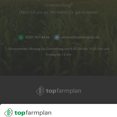
Unterstützung?
Dann ruf uns an. Wir helfen Dir gerne weiter!
02501 801 44 84
service@topfarmplan.de
Servicezeiten: Montag bis Donnerstag von 8:30 Uhr bis 16:30 Uhr und
Freitag bis 13 Uhr
02501 801 44 84
service@topfarmplan.de