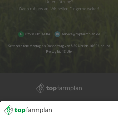
Unterstützung?
Dann ruf uns an. Wir helfen Dir gerne weiter!
02501 801 44 84
service@topfarmplan.de
Servicezeiten: Montag bis Donnerstag von 8:30 Uhr bis 16:30 Uhr und
Freitag bis 13 Uhr
02501 801 44 84
service@topfarmplan.de