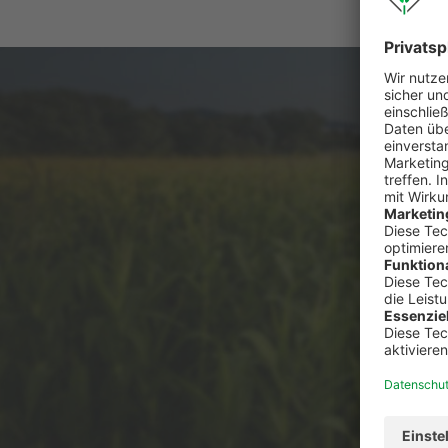
Du has
Ser