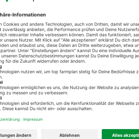
Kontakt zum Kundenservic
t Fragen zu top farmplan oder benötigst Unterst
Dann ruf uns an. Wir helfen Dir gerne weiter!
02501 801 44 84
service@topfarmplan.
vicezeiten: Montag bis Donnerstag von 8:30 Uhr bis 16:30 Uhr und Freitag bis 13