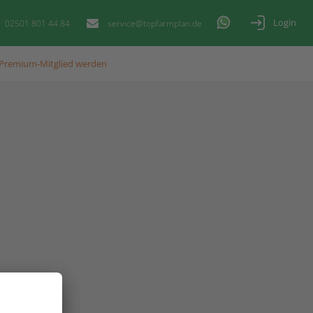
Login
02501 801 44 84
service@topfarmplan.de
Premium-Mitglied werden