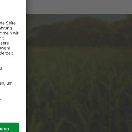
e
ützung?
de
 Uhr