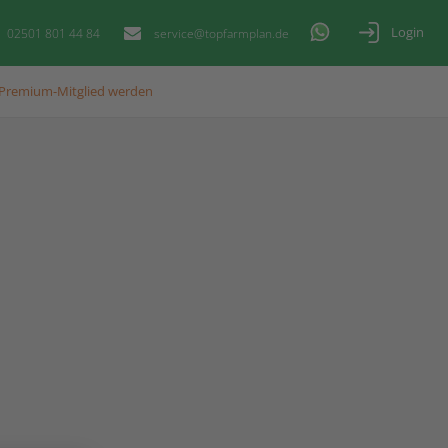
Login
02501 801 44 84
service@topfarmplan.de
Premium-Mitglied werden