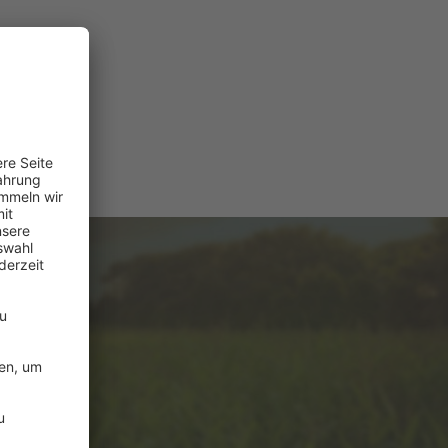
e
ützung?