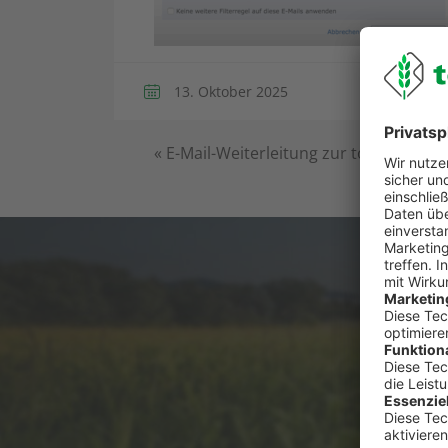
13. Oktober 2025
«
E-Mail-Weiterleitung zur topfarmplan
Du has