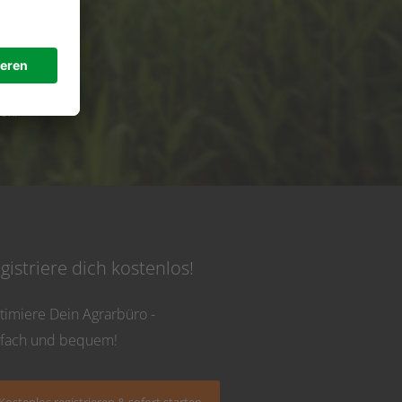
de
 Uhr
gistriere dich kostenlos!
timiere Dein Agrarbüro -
nfach und bequem!