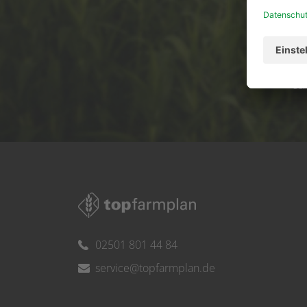
Ser
02501 801 44 84
service@topfarmplan.de