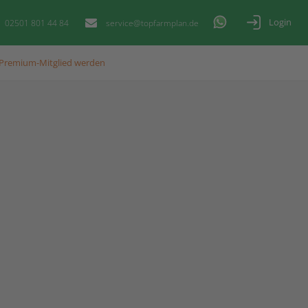
Login
02501 801 44 84
service@topfarmplan.de
Premium-Mitglied werden