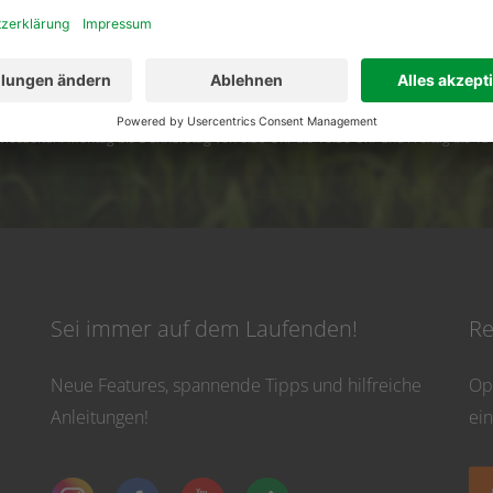
02501 801 44 84
service@topfarmplan.
vicezeiten: Montag bis Donnerstag von 8:30 Uhr bis 16:30 Uhr und Freitag bis 13
Sei immer auf dem Laufenden!
Re
Neue Features, spannende Tipps und hilfreiche
Op
Anleitungen!
ei