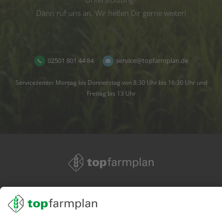
Dann ruf uns an. Wir helfen Dir gerne weiter!
02501 801 44 84
service@topfarmplan.de
Servicezeiten: Montag bis Donnerstag von 8:30 Uhr bis 16:30 Uhr und
Freitag bis 13 Uhr
02501 801 44 84
service@topfarmplan.de