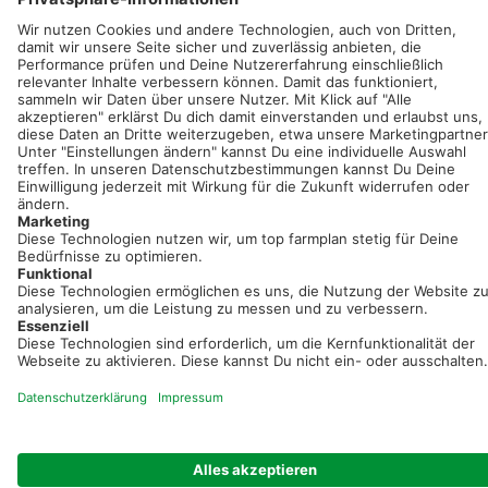
Sei immer auf dem Laufenden!
Neue Features, spannende Tipps und hilfreiche Anleitungen!
Registriere dich kostenlos!
Optimiere Dein Agrarbüro -
einfach und bequem!
Kostenlos registrieren & sofort starten
Startseite
Impressum
Kontakt & Hilfe
AGB