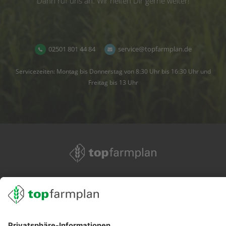
Dann ruf uns an. Wir helfen Dir gerne weiter!
02501 801 44 84
service@topfarmplan.de
Servicezeiten: Montag bis Donnerstag von 8:30 Uhr bis 16:30 Uhr und
Freitag bis 13 Uhr
02501 801 44 84
service@topfarmplan.de