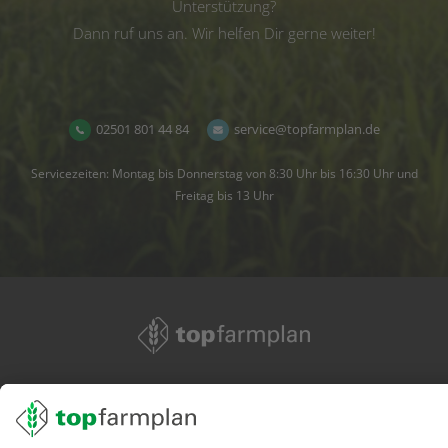
Unterstützung?
Dann ruf uns an. Wir helfen Dir gerne weiter!
02501 801 44 84
service@topfarmplan.de
Servicezeiten: Montag bis Donnerstag von 8:30 Uhr bis 16:30 Uhr und
Freitag bis 13 Uhr
02501 801 44 84
service@topfarmplan.de