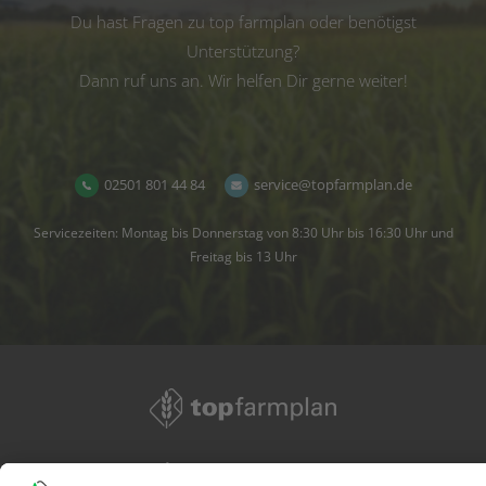
Du hast Fragen zu top farmplan oder benötigst
Unterstützung?
Dann ruf uns an. Wir helfen Dir gerne weiter!
02501 801 44 84
service@topfarmplan.de
Servicezeiten: Montag bis Donnerstag von 8:30 Uhr bis 16:30 Uhr und
Freitag bis 13 Uhr
02501 801 44 84