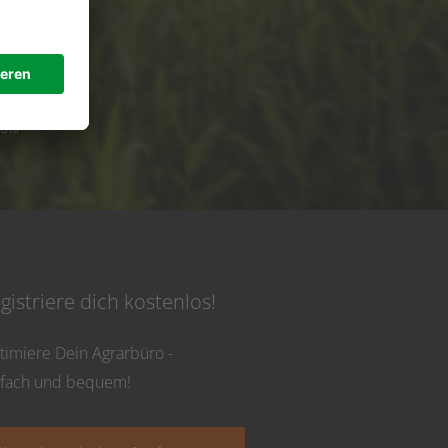
de
 Uhr
gistriere dich kostenlos!
timiere Dein Agrarbüro -
nfach und bequem!