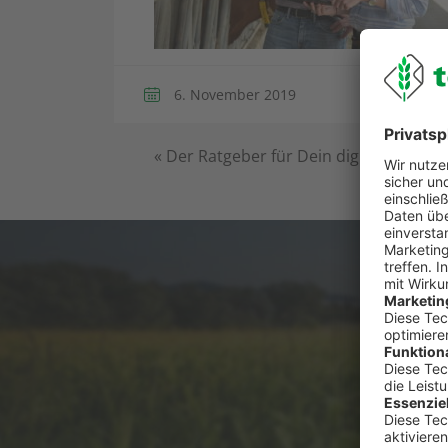
6. November 2019
«
Der Ratgeber für Dein digitales Agra
Du has