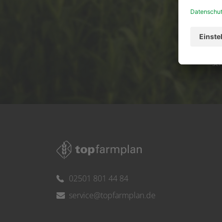
Ser
02501 801 44 84
service@topfarmplan.de