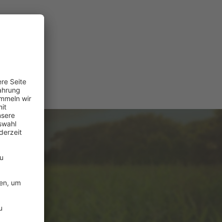
e
ützung?