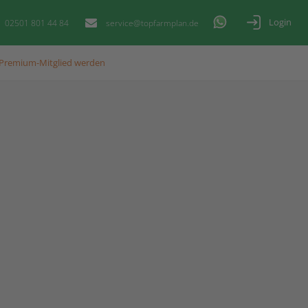
Login
02501 801 44 84
service@topfarmplan.de
Premium-Mitglied werden