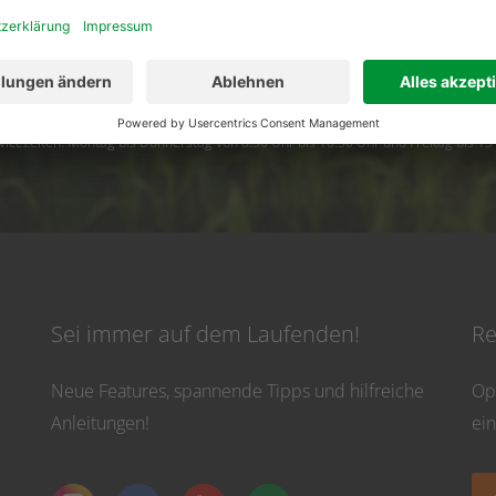
02501 801 44 84
service@topfarmplan.
vicezeiten: Montag bis Donnerstag von 8:30 Uhr bis 16:30 Uhr und Freitag bis 13
Sei immer auf dem Laufenden!
Re
Neue Features, spannende Tipps und hilfreiche
Op
Anleitungen!
ei