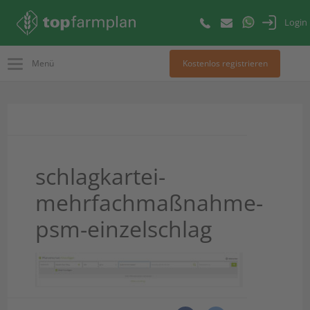
Login
Menü
Kostenlos registrieren
schlagkartei-
mehrfachmaßnahme-
psm-einzelschlag