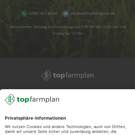
02501 801 44 84
service@topfarmplan.de
Servicezeiten: Montag bis Donnerstag von 8:30 Uhr bis 16:30 Uhr und
Freitag bis 13 Uhr
02501 801 44 84
service@topfarmplan.de
Sei immer auf dem Laufenden!
Neue Features, spannende Tipps und hilfreiche Anleitungen!