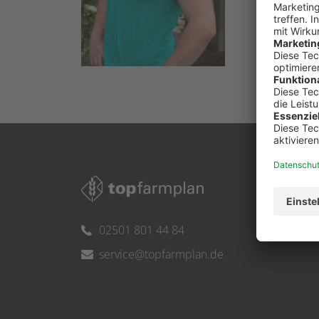
02501 801 44 84
service@topfarmplan.de