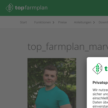
Start
Funktionen
Preise
Anleitungen
Downl
top_farmplan_mar