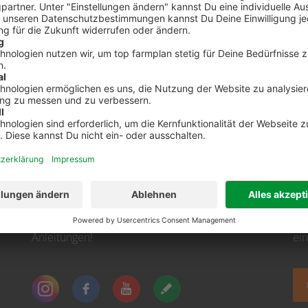
Sei immer auf dem Laufenden!
Re
Neue Features, spannende Tipps und hilfreiche
Op
Anleitungen!
ei