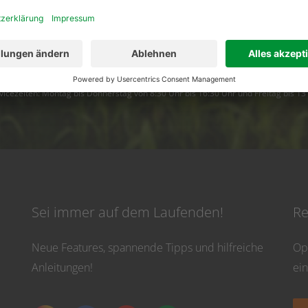
02501 801 44 84
service@topfarmplan.
vicezeiten: Montag bis Donnerstag von 8:30 Uhr bis 16:30 Uhr und Freitag bis 13
Sei immer auf dem Laufenden!
Re
Neue Features, spannende Tipps und hilfreiche
Op
Anleitungen!
ei