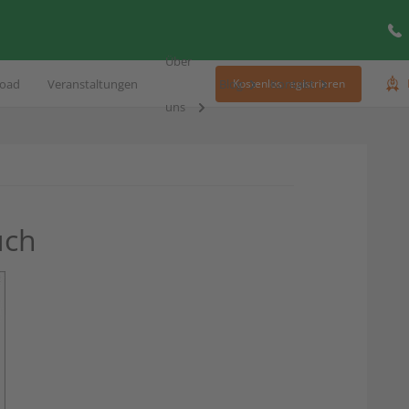
Über
oad
Veranstaltungen
Blog
Kontakt
Kostenlos registrieren
uns
uch