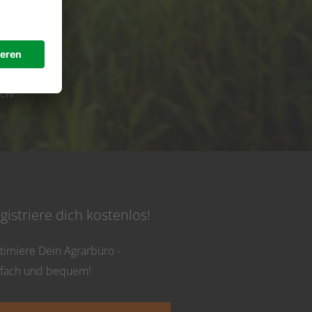
de
 Uhr
gistriere dich kostenlos!
timiere Dein Agrarbüro -
nfach und bequem!