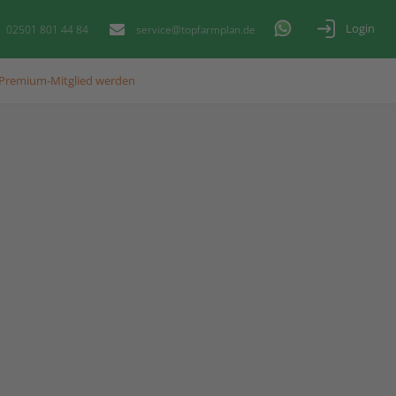
Login
02501 801 44 84
service@topfarmplan.de
Premium-Mitglied werden