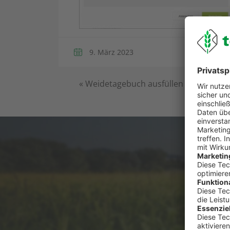
9. März 2023
«
Weidetagebuch ausfüllen
Du has