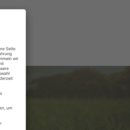
e
ützung?