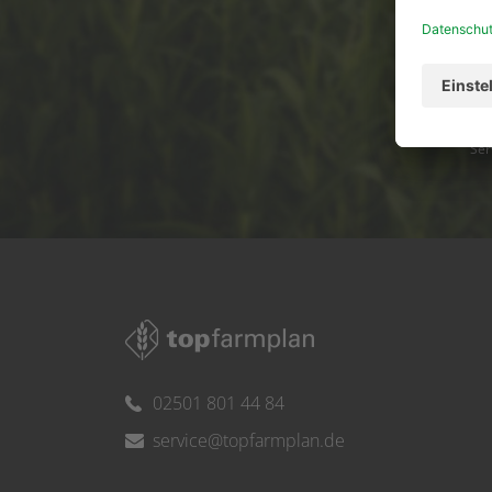
Ser
02501 801 44 84
service@topfarmplan.de