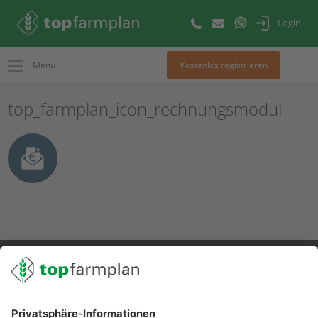
Login
Menü
Kostenlos registrieren
top_farmplan_icon_rechnungsmodul