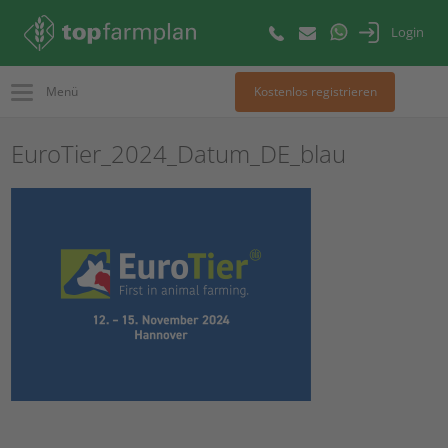
Login
Menü
Kostenlos registrieren
EuroTier_2024_Datum_DE_blau