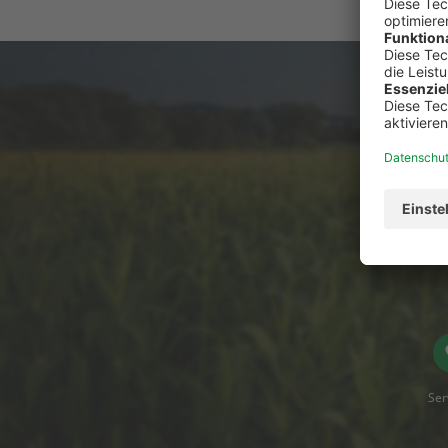
Du has
Ser