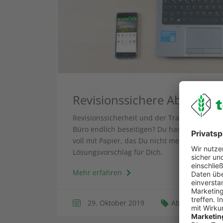
Revisionssichere Ablage in
Revisionssicherheit und der Traum vom papi
Büro endlich beseitigen? Du hast die Nase v
voll mit Papier, das Du nicht mehr brauchst
Lösungsvorschlag für Dich.
Mehr erfahren
29. Oktober 2019
Ablage
Arc