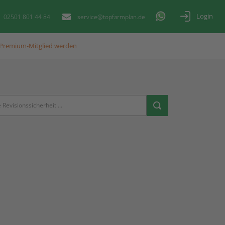
Login
02501 801 44 84
service@topfarmplan.de
Premium-Mitglied werden