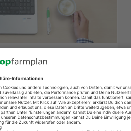
 top farmplan
erarmen Büro. Du möchtest die Papierflut in Deinem
oll ständig nach Dokumenten zu suchen? Dein Büro ist
, aber aufbewahren musst? Wir haben jetzt einen
hiv