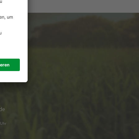
e
ützung?
de
 Uhr