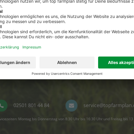
Kontakt zum Kundenservic
t Fragen zu top farmplan oder benötigst Unterst
Dann ruf uns an. Wir helfen Dir gerne weiter!
02501 801 44 84
service@topfarmplan.
vicezeiten: Montag bis Donnerstag von 8:30 Uhr bis 16:30 Uhr und Freitag bis 13