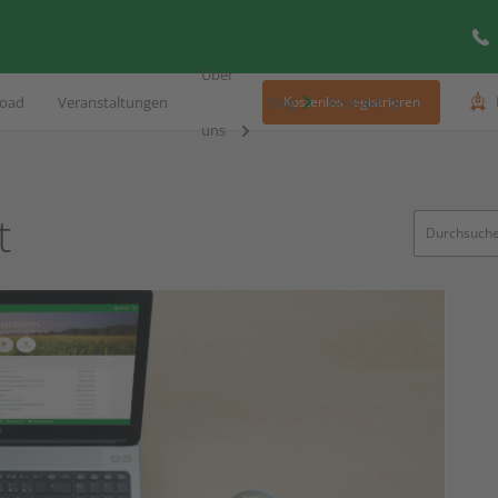
Über
oad
Veranstaltungen
Blog
Kontakt
Kostenlos registrieren
uns
t