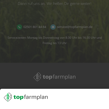
Dann ruf uns an. Wir helfen Dir gerne weiter!
02501 801 44 84
service@topfarmplan.de
Servicezeiten: Montag bis Donnerstag von 8:30 Uhr bis 16:30 Uhr und
Freitag bis 13 Uhr
02501 801 44 84
service@topfarmplan.de