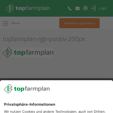
Login
Menü
Kostenlos registrieren
topfarmplan-rgb-positiv-200px
02501 801 44 84