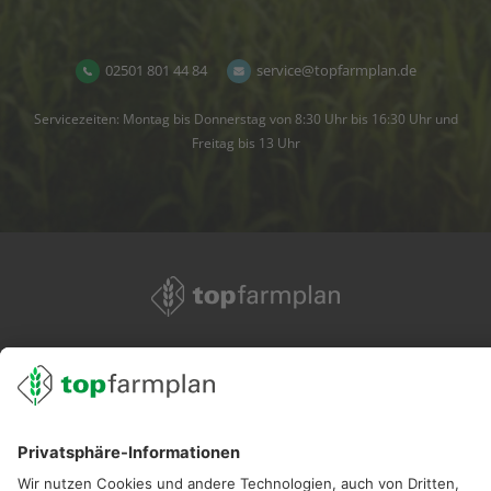
02501 801 44 84
service@topfarmplan.de
Servicezeiten: Montag bis Donnerstag von 8:30 Uhr bis 16:30 Uhr und
Freitag bis 13 Uhr
02501 801 44 84
service@topfarmplan.de
Sei immer auf dem Laufenden!