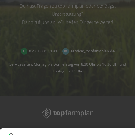
Du hast Fragen zu top farmplan oder benötigst
Unterstützung?
Dann ruf uns an. Wir helfen Dir gerne weiter!
02501 801 44 84
service@topfarmplan.de
Servicezeiten: Montag bis Donnerstag von 8:30 Uhr bis 16:30 Uhr und
Freitag bis 13 Uhr
02501 801 44 84